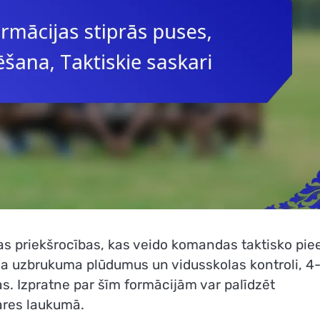
as priekšrocības, kas veido komandas taktisko pie
na uzbrukuma plūdumus un vidusskolas kontroli, 4
as. Izpratne par šīm formācijām var palīdzēt
ares laukumā.