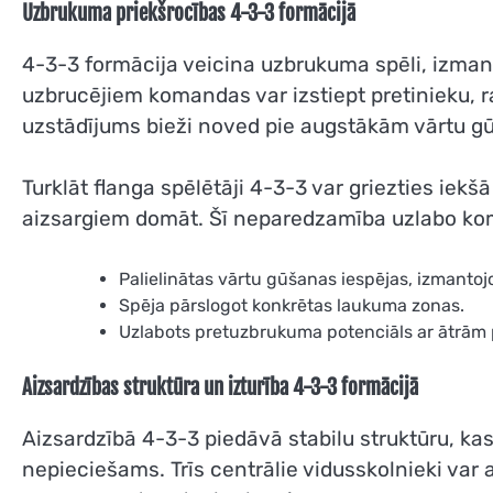
Uzbrukuma priekšrocības 4-3-3 formācijā
4-3-3 formācija veicina uzbrukuma spēli, izman
uzbrucējiem komandas var izstiept pretinieku, r
uzstādījums bieži noved pie augstākām vārtu g
Turklāt flanga spēlētāji 4-3-3 var griezties iekšā
aizsargiem domāt. Šī neparedzamība uzlabo ko
Palielinātas vārtu gūšanas iespējas, izmantoj
Spēja pārslogot konkrētas laukuma zonas.
Uzlabots pretuzbrukuma potenciāls ar ātrām 
Aizsardzības struktūra un izturība 4-3-3 formācijā
Aizsardzībā 4-3-3 piedāvā stabilu struktūru, kas
nepieciešams. Trīs centrālie vidusskolnieki var a