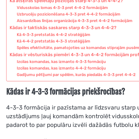
Kā atšķiras spēlētāju pozīcijas starp 4-3-3 un 4-4-2?
Vidusskolas lomas 4-3-3 pret 4-4-2 formācijām
Uzbrucēju pozicionēšana 4-3-3 pret 4-4-2 formācijām
Aizsardzības līnijas organizācija 4-3-3 pret 4-4-2 formācijām
Kādas ir taktiskās saskares starp 4-3-3 un 4-4-2?
Kā 4-3-3 pretstatās 4-4-2 stratēģijām
Kā 4-4-2 pretstatās 4-3-3 stratēģijām
Spēles efektivitāte, pamatojoties uz komandas stiprajām pusē
Kādas ir vēsturiskās piemēri 4-3-3 un 4-4-2 formācijām pro
Izcilas komandas, kas izmanto 4-3-3 formāciju
Izcilas komandas, kas izmanto 4-4-2 formāciju
Gadījumu pētījumi par spēlēm, kurās piedalās 4-3-3 pret 4-4-2
Kādas ir 4-3-3 formācijas priekšrocības?
4-3-3 formācija ir pazīstama ar līdzsvaru starp 
uzstādījums ļauj komandām kontrolēt vidusskolu,
padarot to par populāru izvēli dažādās futbolu k