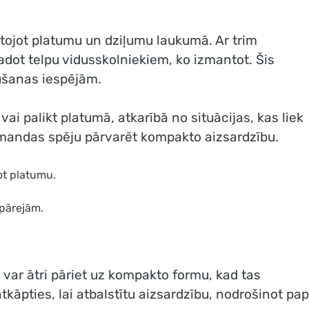
tojot platumu un dziļumu laukumā. Ar trim
adot telpu vidusskolniekiem, ko izmantot. Šis
ūšanas iespējām.
 vai palikt platumā, atkarībā no situācijas, kas liek
mandas spēju pārvarēt kompakto aizsardzību.
ot platumu.
pārejām.
 var ātri pāriet uz kompakto formu, kad tas
tkāpties, lai atbalstītu aizsardzību, nodrošinot pap