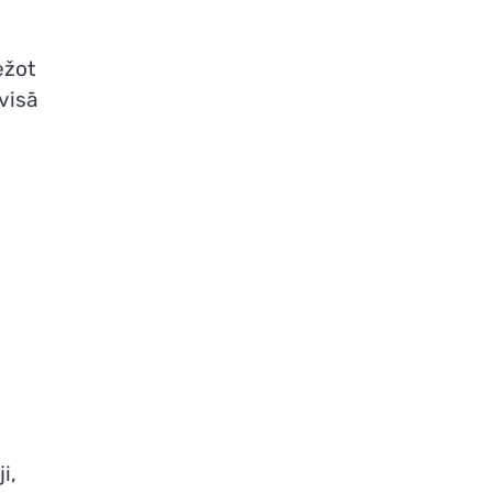
ežot
visā
i,