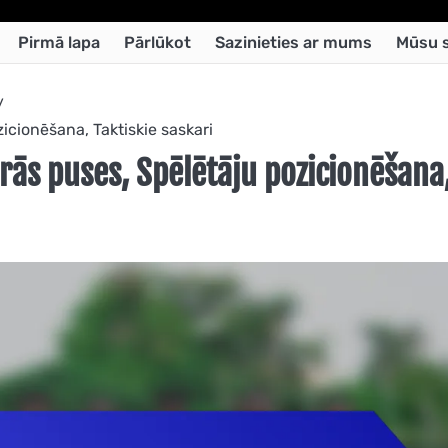
Pirmā lapa
Pārlūkot
Sazinieties ar mums
Mūsu s
icionēšana, Taktiskie saskari
rās puses, Spēlētāju pozicionēšana