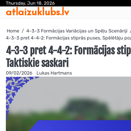
Skip
Thursday, Jun 18, 2026
atlaizuklubs.lv
to
content
Home
4-3-3 Formācijas Variācijas un Spēļu Scenāriji
4-3-3 pret 4-4-2: Formācijas stiprās puses, Spēlētāju poz
4-3-3 pret 4-4-2: Formācijas stip
Taktiskie saskari
09/02/2026
Lukas Hartmans