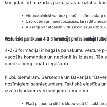
kuri jūtas ērti dažādās pozīcijās, var uzlabot 
Vidusskolnieki var bez piepūles pāriet starp
Uzbrucēji var mainīt pozīcijas, lai radītu nesak
Aizsargi var atbalstīt vidusskolniekus uzbruk
Vēsturiskā panākumu 4-3-3 formācijā profesionālajā futbo
4-3-3 formācijai ir bagāta panākumu vēsture pr
vadošās komandas un nacionālās izlases. Tās efe
daudzu čempionātu iegūšanu.
Klubi, piemēram, Barselona un Bavārijas “Bayern”
nozīmīgiem sasniegumiem. Taktiskā elastība un lī
izvēli daudziem veiksmīgiem treneriem.
Plaši pieņemta elitāro klubu vidū tās taktisko 