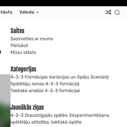
Ab
Co
Co
Pri
Si
Te
tāsts
Valoda
Us
Us
Pol
Pol
an
Con
Saites
Sazinieties ar mums
Pārlūkot
,
Mūsu stāsts
Kategorijas
4-3-3 Formācijas Variācijas un Spēļu Scenāriji
Spēlētāju lomas 4-3-3 formācijā
Taktiskā analīze 4-3-3 formācijai
Jaunākās ziņas
4-3-3 Draudzīgajās spēlēs: Eksperimentēšana,
spēlētāju attīstība, taktiskā izpēte