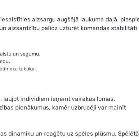
ar iesaistīties aizsargu augšējā laukuma daļā, piespi
un aizsardzību palīdz uzturēt komandas stabilitāti 
tbalstu un segumu.
umbu.
tinieka taktikai.
, ļaujot indivīdiem ieņemt vairākas lomas.
zības pienākumus, kamēr uzbrucēji var mainīt
das dinamiku un reaģētu uz spēles plūsmu. Spēlētāj