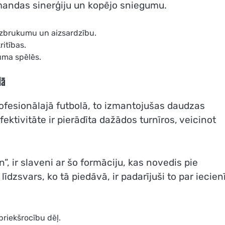
komandas sinerģiju un kopējo sniegumu.
 uzbrukumu un aizsardzību.
ritības.
uma spēlēs.
lā
ofesionālajā futbolā, to izmantojušas daudzas
ktivitāte ir pierādīta dažādos turnīros, veicinot
, ir slaveni ar šo formāciju, kas novedis pie
dzsvars, ko tā piedāvā, ir padarījuši to par iecien
priekšrocību dēļ.