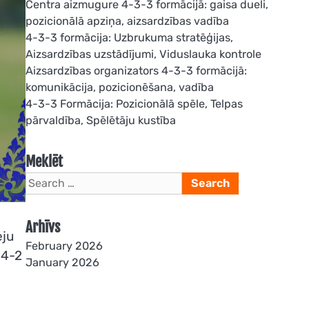
Centra aizmugure 4-3-3 formācijā: gaisa dueli,
pozicionālā apziņa, aizsardzības vadība
4-3-3 formācija: Uzbrukuma stratēģijas,
Aizsardzības uzstādījumi, Viduslauka kontrole
Aizsardzības organizators 4-3-3 formācijā:
komunikācija, pozicionēšana, vadība
4-3-3 Formācija: Pozicionālā spēle, Telpas
pārvaldība, Spēlētāju kustība
Meklēt
Search
for:
Arhīvs
eju
February 2026
-4-2
January 2026