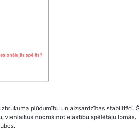
m
fesionālajās spēlēs?
uzbrukuma plūdumību un aizsardzības stabilitāti. Š
 vienlaikus nodrošinot elastību spēlētāju lomās,
lubos.