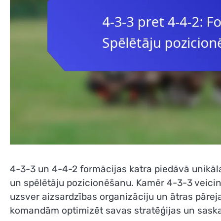
4-3-3 un 4-4-2 formācijas katra piedāvā unikāl
un spēlētāju pozicionēšanu. Kamēr 4-3-3 veici
uzsver aizsardzības organizāciju un ātras pārej
komandām optimizēt savas stratēģijas un sask