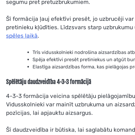
segumu pret pretuzbrukumiem.
Šī formācija ļauj efektīvi presēt, jo uzbrucēji v
pretinieku kļūdīties. Līdzsvars starp uzbrukumu 
spēles laikā
.
Trīs vidusskolnieki nodrošina aizsardzības a
Spēja efektīvi presēt pretiniekus un atgūt b
Elastīga aizsardzības forma, kas pielāgojas pre
Spēlētāju daudzveidība 4-3-3 formācijā
4-3-3 formācija veicina spēlētāju pielāgojamību
Vidusskolnieki var mainīt uzbrukuma un aizsard
pozīcijas, lai apjauktu aizsargus.
Šī daudzveidība ir būtiska, lai saglabātu koman