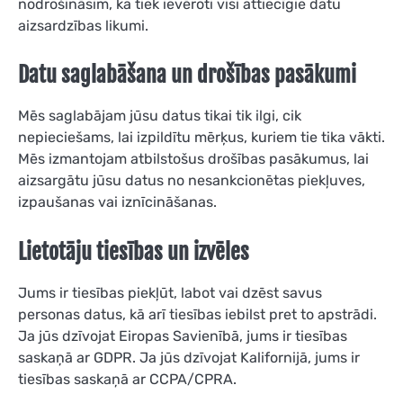
nodrošināsim, ka tiek ievēroti visi attiecīgie datu
aizsardzības likumi.
Datu saglabāšana un drošības pasākumi
Mēs saglabājam jūsu datus tikai tik ilgi, cik
nepieciešams, lai izpildītu mērķus, kuriem tie tika vākti.
Mēs izmantojam atbilstošus drošības pasākumus, lai
aizsargātu jūsu datus no nesankcionētas piekļuves,
izpaušanas vai iznīcināšanas.
Lietotāju tiesības un izvēles
Jums ir tiesības piekļūt, labot vai dzēst savus
personas datus, kā arī tiesības iebilst pret to apstrādi.
Ja jūs dzīvojat Eiropas Savienībā, jums ir tiesības
saskaņā ar GDPR. Ja jūs dzīvojat Kalifornijā, jums ir
tiesības saskaņā ar CCPA/CPRA.