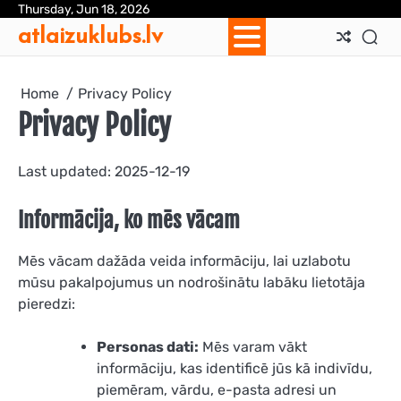
Skip
Thursday, Jun 18, 2026
Ab
Con
Coo
Pri
Sit
Te
atlaizuklubs.lv
to
Us
Us
Pol
Pol
an
content
Con
Home
Privacy Policy
Privacy Policy
Last updated: 2025-12-19
Informācija, ko mēs vācam
Mēs vācam dažāda veida informāciju, lai uzlabotu
mūsu pakalpojumus un nodrošinātu labāku lietotāja
pieredzi:
Personas dati:
Mēs varam vākt
informāciju, kas identificē jūs kā indivīdu,
piemēram, vārdu, e-pasta adresi un