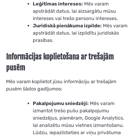
Leģitīmas intereses:
Mēs varam
apstrādāt datus, lai aizsargātu mūsu
intereses vai trešo personu intereses.
Juridiskā pienākuma izpilde:
Mēs varam
apstrādāt datus, lai izpildītu juridiskās
prasības.
Informācijas koplietošana ar trešajām
pusēm
Mēs varam koplietot jūsu informāciju ar trešajām
pusēm šādos gadījumos:
Pakalpojumu sniedzēji:
Mēs varam
izmantot trešo pušu pakalpojumu
sniedzējus, piemēram, Google Analytics,
lai analizētu mūsu vietnes izmantošanu.
Lūdzu, iepazīstieties ar viņu privātuma