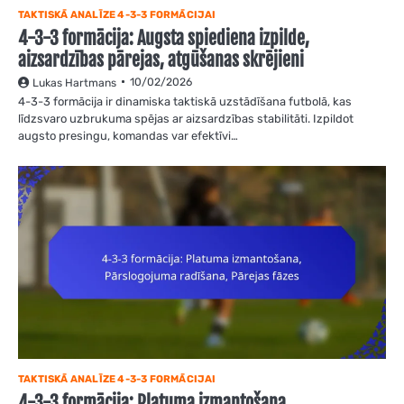
TAKTISKĀ ANALĪZE 4-3-3 FORMĀCIJAI
4-3-3 formācija: Augsta spiediena izpilde,
aizsardzības pārejas, atgūšanas skrējieni
10/02/2026
Lukas Hartmans
4-3-3 formācija ir dinamiska taktiskā uzstādīšana futbolā, kas
līdzsvaro uzbrukuma spējas ar aizsardzības stabilitāti. Izpildot
augsto presingu, komandas var efektīvi…
TAKTISKĀ ANALĪZE 4-3-3 FORMĀCIJAI
4-3-3 formācija: Platuma izmantošana,