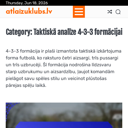
Skip
Thursday, Jun 18, 2026
Ab
Con
Coo
Pri
Sit
Te
atlaizuklubs.lv
to
Us
Us
Pol
Pol
an
content
Con
Category:
Taktiskā analīze 4-3-3 formācijai
4-3-3 formācija ir plaši izmantota taktiskā izkārtojuma
forma futbolā, ko raksturo četri aizsargi, trīs pussargi
un trīs uzbrucēji. Šī formācija nodrošina līdzsvaru
starp uzbrukumu un aizsardzību, ļaujot komandām
pielāgot savu spēles stilu un veicinot plūstošas
pārejas spēļu laikā.