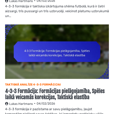
04/02/2026
Lukas Hartmans
4-3-3 formācija ir taktiska izkārtojuma shēma futbolā, kurā ir četri
aizsargi, trīs pussargi un trīs uzbrucēji, veicinot platumu uzbrukumā
un…
TAKTISKĀ ANALĪZE 4-3-3 FORMĀCIJAI
4-3-3 Formācija: Formācijas pielāgojamība, Spēles
laikā veicamās korekcijas, Taktiskā elastība
04/02/2026
Lukas Hartmans
4-3-3 formācija ir pazīstama ar savu pielāgojamību, ļaujot
komandām pielāgot savas taktikas, lai izmantotu pretinieku vājās