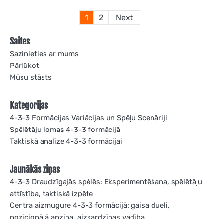
Posts
1
2
Next
pagination
Saites
Sazinieties ar mums
Pārlūkot
Mūsu stāsts
Kategorijas
4-3-3 Formācijas Variācijas un Spēļu Scenāriji
Spēlētāju lomas 4-3-3 formācijā
Taktiskā analīze 4-3-3 formācijai
Jaunākās ziņas
4-3-3 Draudzīgajās spēlēs: Eksperimentēšana, spēlētāju
attīstība, taktiskā izpēte
Centra aizmugure 4-3-3 formācijā: gaisa dueli,
pozicionālā apziņa, aizsardzības vadība