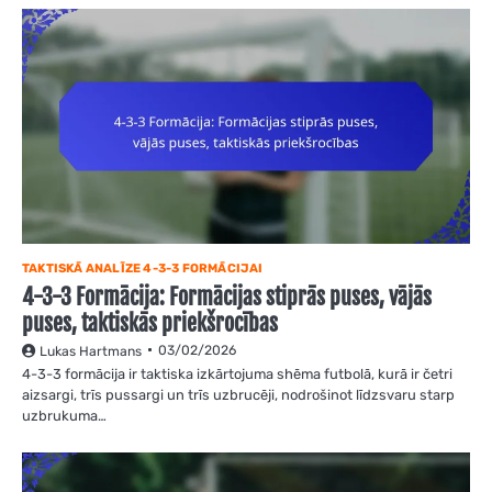
TAKTISKĀ ANALĪZE 4-3-3 FORMĀCIJAI
4-3-3 Formācija: Formācijas stiprās puses, vājās
puses, taktiskās priekšrocības
03/02/2026
Lukas Hartmans
4-3-3 formācija ir taktiska izkārtojuma shēma futbolā, kurā ir četri
aizsargi, trīs pussargi un trīs uzbrucēji, nodrošinot līdzsvaru starp
uzbrukuma…