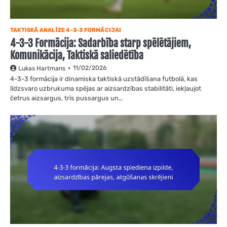
TAKTISKĀ ANALĪZE 4-3-3 FORMĀCIJAI
4-3-3 Formācija: Sadarbība starp spēlētājiem,
Komunikācija, Taktiskā saliedētība
11/02/2026
Lukas Hartmans
4-3-3 formācija ir dinamiska taktiskā uzstādīšana futbolā, kas
līdzsvaro uzbrukuma spējas ar aizsardzības stabilitāti, iekļaujot
četrus aizsargus, trīs pussargus un…