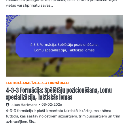
vietas vai stiprinātu savas…
TAKTISKĀ ANALĪZE 4-3-3 FORMĀCIJAI
4-3-3 Formācija: Spēlētāju pozicionēšana, Lomu
specializācija, Taktiskās lomas
03/02/2026
Lukas Hartmans
4-3-3 formācija ir plaši izmantota taktiskā izkārtojuma shēma
futbolā, kas sastāv no četriem aizsargiem, trim pussargiem un trim
uzbrucējiem. Šis…