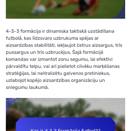
4-3-3 formācija ir dinamiska taktiskā uzstādīšana
futbolā, kas līdzsvaro uzbrukuma spējas ar
aizsardzības stabilitāti, iekļaujot četrus aizsargus, trīs
pussargus un trīs uzbrucējus. Šajā formācijā
komandas var izmantot zonu segumu, lai efektīvi
pārvaldītu telpu, vai arī pielietot cilvēku marķēšanas
stratēģijas, lai neitralizētu galvenos pretiniekus,
uzlabojot kopējo aizsardzības organizāciju un
sniegumu laukumā.