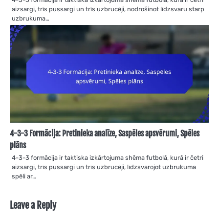
aizsargi, trīs pussargi un trīs uzbrucēji, nodrošinot līdzsvaru starp
uzbrukuma…
4-3-3 Formācija: Pretinieka analīze, Saspēles apsvērumi, Spēles
plāns
4-3-3 formācija ir taktiska izkārtojuma shēma futbolā, kurā ir četri
aizsargi, trīs pussargi un trīs uzbrucēji, līdzsvarojot uzbrukuma
spēli ar…
Leave a Reply