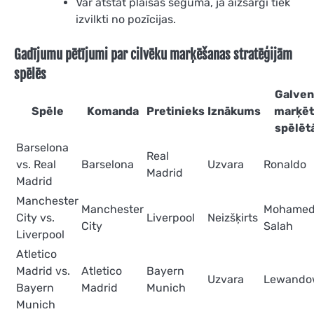
Var atstāt plaisas segumā, ja aizsargi tiek
izvilkti no pozīcijas.
Gadījumu pētījumi par cilvēku marķēšanas stratēģijām
spēlēs
Galven
Spēle
Komanda
Pretinieks
Iznākums
marķēt
spēlētā
Barselona
Real
vs. Real
Barselona
Uzvara
Ronaldo
Madrid
Madrid
Manchester
Manchester
Mohame
City vs.
Liverpool
Neizšķirts
City
Salah
Liverpool
Atletico
Madrid vs.
Atletico
Bayern
Uzvara
Lewando
Bayern
Madrid
Munich
Munich