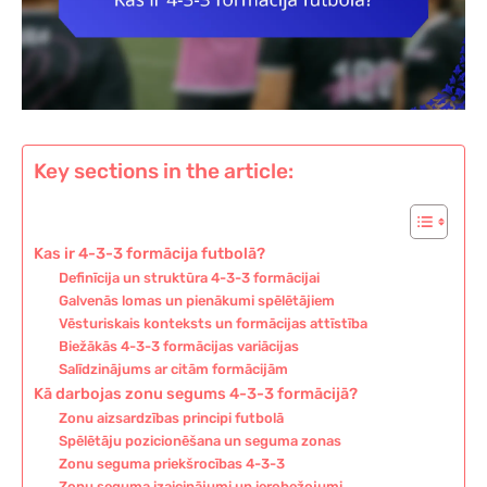
Key sections in the article:
Kas ir 4-3-3 formācija futbolā?
Definīcija un struktūra 4-3-3 formācijai
Galvenās lomas un pienākumi spēlētājiem
Vēsturiskais konteksts un formācijas attīstība
Biežākās 4-3-3 formācijas variācijas
Salīdzinājums ar citām formācijām
Kā darbojas zonu segums 4-3-3 formācijā?
Zonu aizsardzības principi futbolā
Spēlētāju pozicionēšana un seguma zonas
Zonu seguma priekšrocības 4-3-3
Zonu seguma izaicinājumi un ierobežojumi