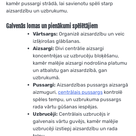
kamēr pussargi strādā, lai savienotu spēli starp
aizsardzību un uzbrukumu.
Galvenās lomas un pienākumi spēlētājiem
Vārtsargs:
Organizē aizsardzību un veic
izšķirošas glābšanas.
Aizsargi:
Divi centrālie aizsargi
koncentrējas uz uzbrucēju bloķēšanu,
kamēr malējie aizsargi nodrošina platumu
un atbalstu gan aizsardzībā, gan
uzbrukumā.
Pussargi:
Aizsardzības pussargs aizsargā
aizmuguri,
centrālais pussargs
kontrolē
spēles tempu, un uzbrukuma pussargs
rada vārtu gūšanas iespējas.
Uzbrucēji:
Centrālais uzbrucējs ir
galvenais vārtu guvējs, kamēr malējie
uzbrucēji izstiepj aizsardzību un rada
telpu.