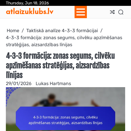
Skip
Thursday, Jun 18, 2026
Ab
Con
Coo
Pri
Sit
Te
atlaizuklubs.lv
to
Us
Us
Pol
Pol
an
content
Con
Home
Taktiskā analīze 4-3-3 formācijai
4-3-3 formācija: zonas segums, cilvēku apzīmēšanas
stratēģijas, aizsardzības līnijas
4-3-3 formācija: zonas segums, cilvēku
apzīmēšanas stratēģijas, aizsardzības
līnijas
29/01/2026
Lukas Hartmans