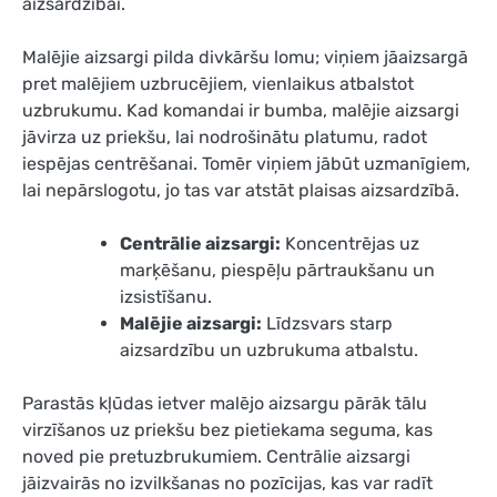
aizsardzībai.
Malējie aizsargi pilda divkāršu lomu; viņiem jāaizsargā
pret malējiem uzbrucējiem, vienlaikus atbalstot
uzbrukumu. Kad komandai ir bumba, malējie aizsargi
jāvirza uz priekšu, lai nodrošinātu platumu, radot
iespējas centrēšanai. Tomēr viņiem jābūt uzmanīgiem,
lai nepārslogotu, jo tas var atstāt plaisas aizsardzībā.
Centrālie aizsargi:
Koncentrējas uz
marķēšanu, piespēļu pārtraukšanu un
izsistīšanu.
Malējie aizsargi:
Līdzsvars starp
aizsardzību un uzbrukuma atbalstu.
Parastās kļūdas ietver malējo aizsargu pārāk tālu
virzīšanos uz priekšu bez pietiekama seguma, kas
noved pie pretuzbrukumiem. Centrālie aizsargi
jāizvairās no izvilkšanas no pozīcijas, kas var radīt