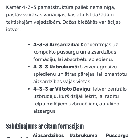
Kamēr 4-3-3 pamatstruktūra paliek nemainīga,
pastāv vairākas variācijas, kas atbilst dažādām
taktiskajām vajadzībām. Dažas biežākās variācijas
ietver:
4-3-3 Aizsardzībā:
Koncentrējas uz
kompakto pussargu un aizsardzības
formāciju, lai absorbētu spiedienu.
4-3-3 Uzbrukumā:
Uzsver agresīvu
spiedienu un ātras pārejas, lai izmantotu
aizsardzības vājās vietas.
4-3-3 ar Viltoto Deviņu:
Ietver centrālo
uzbrucēju, kurš dziļāk iekrīt, lai radītu
telpu malējiem uzbrucējiem, apjukinot
aizsargus.
Salīdzinājums ar citām formācijām
Aizsardzības
Uzbrukuma
Pussarga