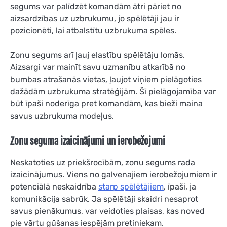
segums var palīdzēt komandām ātri pāriet no
aizsardzības uz uzbrukumu, jo spēlētāji jau ir
pozicionēti, lai atbalstītu uzbrukuma spēles.
Zonu segums arī ļauj elastību spēlētāju lomās.
Aizsargi var mainīt savu uzmanību atkarībā no
bumbas atrašanās vietas, ļaujot viņiem pielāgoties
dažādām uzbrukuma stratēģijām. Šī pielāgojamība var
būt īpaši noderīga pret komandām, kas bieži maina
savus uzbrukuma modeļus.
Zonu seguma izaicinājumi un ierobežojumi
Neskatoties uz priekšrocībām, zonu segums rada
izaicinājumus. Viens no galvenajiem ierobežojumiem ir
potenciālā neskaidrība
starp spēlētājiem
, īpaši, ja
komunikācija sabrūk. Ja spēlētāji skaidri nesaprot
savus pienākumus, var veidoties plaisas, kas noved
pie vārtu gūšanas iespējām pretiniekam.