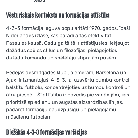
Vēsturiskais konteksts un formācijas attīstība
4-3-3 formācija ieguva popularitāti 1970. gados, īpaši
Nīderlandes izlasē, kas parādīja tās efektivitāti
Pasaules kausā. Gadu gaitā tā ir attīstījusies, iekļaujot
dažādus spēles stilus un filozofijas, pielāgojoties
dažādu komandu un spēlētāju stiprajām pusēm.
Pēdējās desmitgadēs klubi, piemēram, Barselona un
Ajax, ir izmantojuši 4-3-3, lai uzsvērtu bumbu kontroli
balstītu futbolu, koncentrējoties uz bumbu kontroli un
ātru piespēli. Šī attīstība ir novedis pie variācijām, kas
prioritizē spiedienu un augstas aizsardzības līnijas,
padarot formāciju daudzpusīgu un pielāgojamu
mūsdienu futbolam.
Biežākās 4-3-3 formācijas variācijas