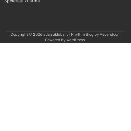
Spēlētāju kustība
Copyright © 2026
atlaizuklubs.lv
| Rhythm Blog by
Ascendoor
|
Powered by
WordPress
.