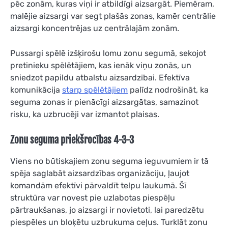
pēc zonām, kuras viņi ir atbildīgi aizsargāt. Piemēram,
malējie aizsargi var segt plašās zonas, kamēr centrālie
aizsargi koncentrējas uz centrālajām zonām.
Pussargi spēlē izšķirošu lomu zonu segumā, sekojot
pretinieku spēlētājiem, kas ienāk viņu zonās, un
sniedzot papildu atbalstu aizsardzībai. Efektīva
komunikācija
starp spēlētājiem
palīdz nodrošināt, ka
seguma zonas ir pienācīgi aizsargātas, samazinot
risku, ka uzbrucēji var izmantot plaisas.
Zonu seguma priekšrocības 4-3-3
Viens no būtiskajiem zonu seguma ieguvumiem ir tā
spēja saglabāt aizsardzības organizāciju, ļaujot
komandām efektīvi pārvaldīt telpu laukumā. Šī
struktūra var novest pie uzlabotas piespēļu
pārtraukšanas, jo aizsargi ir novietoti, lai paredzētu
piespēles un bloķētu uzbrukuma ceļus. Turklāt zonu