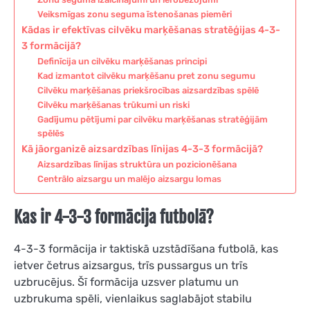
Veiksmīgas zonu seguma īstenošanas piemēri
Kādas ir efektīvas cilvēku marķēšanas stratēģijas 4-3-
3 formācijā?
Definīcija un cilvēku marķēšanas principi
Kad izmantot cilvēku marķēšanu pret zonu segumu
Cilvēku marķēšanas priekšrocības aizsardzības spēlē
Cilvēku marķēšanas trūkumi un riski
Gadījumu pētījumi par cilvēku marķēšanas stratēģijām
spēlēs
Kā jāorganizē aizsardzības līnijas 4-3-3 formācijā?
Aizsardzības līnijas struktūra un pozicionēšana
Centrālo aizsargu un malējo aizsargu lomas
Kas ir 4-3-3 formācija futbolā?
4-3-3 formācija ir taktiskā uzstādīšana futbolā, kas
ietver četrus aizsargus, trīs pussargus un trīs
uzbrucējus. Šī formācija uzsver platumu un
uzbrukuma spēli, vienlaikus saglabājot stabilu