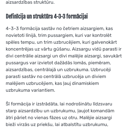
aizsardzības struktūru.
Definīcija un struktūra 4-3-3 formācijai
4-3-3 formācija sastāv no četriem aizsargiem, kas
novietoti līnijā, trim pussargiem, kuri var kontrolēt
spēles tempu, un trim uzbrucējiem, kuri galvenokārt
koncentrējas uz vārtu gūšanu. Aizsargu vidū parasti ir
divi centrālie aizsargi un divi malējie aizsargi, savukārt
pussargus var izvietot dažādās lomās, piemēram,
aizsardzības, centrālajā un uzbrukuma. Uzbrucēji
parasti sastāv no centrālā uzbrucēja un diviem
malējiem uzbrucējiem, kas ļauj dinamiskiem
uzbrukuma variantiem.
Šī formācija ir izstrādāta, lai nodrošinātu līdzsvaru
starp aizsardzību un uzbrukumu, ļaujot komandām
ātri pāriet no vienas fāzes uz otru. Malējie aizsargi
bieži virzās uz priekšu, lai atbalstītu uzbrukumu,