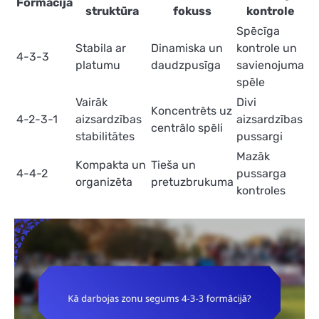
Formācija
struktūra
fokuss
kontrole
Spēcīga
Stabila ar
Dinamiska un
kontrole un
4-3-3
platumu
daudzpusīga
savienojuma
spēle
Vairāk
Divi
Koncentrēts uz
4-2-3-1
aizsardzības
aizsardzības
centrālo spēli
stabilitātes
pussargi
Mazāk
Kompakta un
Tieša un
4-4-2
pussarga
organizēta
pretuzbrukuma
kontroles