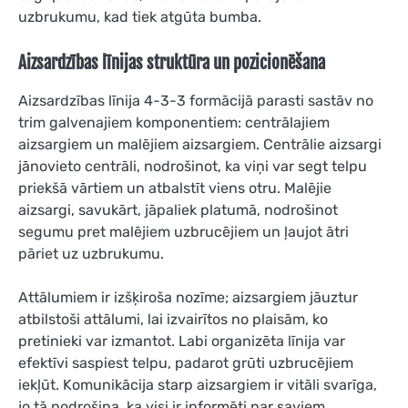
uzbrukumu, kad tiek atgūta bumba.
Aizsardzības līnijas struktūra un pozicionēšana
Aizsardzības līnija 4-3-3 formācijā parasti sastāv no
trim galvenajiem komponentiem: centrālajiem
aizsargiem un malējiem aizsargiem. Centrālie aizsargi
jānovieto centrāli, nodrošinot, ka viņi var segt telpu
priekšā vārtiem un atbalstīt viens otru. Malējie
aizsargi, savukārt, jāpaliek platumā, nodrošinot
segumu pret malējiem uzbrucējiem un ļaujot ātri
pāriet uz uzbrukumu.
Attālumiem ir izšķiroša nozīme; aizsargiem jāuztur
atbilstoši attālumi, lai izvairītos no plaisām, ko
pretinieki var izmantot. Labi organizēta līnija var
efektīvi saspiest telpu, padarot grūti uzbrucējiem
iekļūt. Komunikācija starp aizsargiem ir vitāli svarīga,
jo tā nodrošina, ka visi ir informēti par saviem