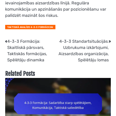
ievainojamības aizsardzības līnijā. Regulāra
komunikācija un apzināšanās par pozicionēšanu var
palīdzēt mazināt šos riskus.
TAKTISKĀ ANALĪZE 4-3-3 FORMĀCIJAI
Post
4-3-3 Formācija:
4-3-3 Standartsituācijās:
Skaitliskā pārsvars,
Uzbrukuma izkārtojumi,
navigation
Taktiskās formācijas,
Aizsardzības organizācija,
Spēlētāju dinamika
Spēlētāju lomas
Related Posts