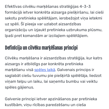
Efektīvas cilvēku marķēšanas stratēģijas 4-3-3
formācijā ietver konkrēta aizsarga piešķiršanu, lai cieši
sekotu pretinieka spēlētājam, ierobežojot viņa ietekmi
uz spēli. Šī pieeja var uzlabot aizsardzības
organizāciju un izjaukt pretinieka uzbrukuma plūsmu,
īpaši pret komandām ar izcilajiem spēlētājiem.
Definīcija un cilvēku marķēšanas principi
Cilvēku marķēšana ir aizsardzības stratēģija, kur katrs
aizsargs ir atbildīgs par konkrēta pretinieka
marķēšanu visā
spēles laikā
. Galvenais princips ir
saglabāt ciešu tuvumu pie piešķirtā spēlētāja, liedzot
viņam telpu un laiku, lai saņemtu bumbu vai veiktu
spēles gājienus.
Galvenie principi ietver apzināšanos par pretinieka
kustībām, viņu rīcības paredzēšanu un cieša