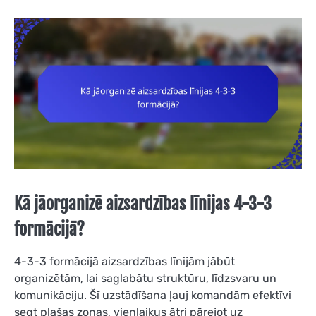
Kā jāorganizē aizsardzības līnijas 4-3-3
formācijā?
4-3-3 formācijā aizsardzības līnijām jābūt
organizētām, lai saglabātu struktūru, līdzsvaru un
komunikāciju. Šī uzstādīšana ļauj komandām efektīvi
segt plašas zonas, vienlaikus ātri pārejot uz