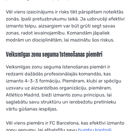
Vēl viens izaicinājums ir risks tikt pārspētam noteiktās
zonās, īpaši pretuzbrukumu laikā. Ja uzbrucēji efektīvi
izmanto telpu, aizsargiem var būt grūti segt savas
zonas, radot ievainojamību. Komandām jāpaliek
modrām un disciplinētām, lai mazinātu šos riskus.
Veiksmīgas zonu seguma īstenošanas piemēri
Veiksmīgas zonu seguma īstenošanas piemēri ir
redzami dažādās profesionālajās komandās, kas
izmanto 4-3-3 formāciju. Piemēram, klubi ar spēcīgu
uzsvaru uz aizsardzības organizāciju, piemēram,
Atlético Madrid, bieži izmanto zonu principus, lai
saglabātu savu struktūru un ierobežotu pretinieku
vārtu gūšanas iespējas.
Vēl viens piemērs ir FC Barcelona, kas efektīvi izmanto
zonu segumu, lai atbalstītu savu
bumbu kontroli