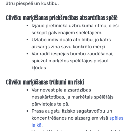
ātru piespēli un kustību.
Cilvēku marķēšanas priekšrocības aizsardzības spēlē
Izjauc pretinieka uzbrukuma ritmu, cieši
sekojot galvenajiem spēlētājiem.
Uzlabo individuālo atbildību, jo katrs
aizsargs zina savu konkrēto mērķi.
Var radīt iespējas bumbu zaudēšanai,
spiežot marķētos spēlētājus pieļaut
kļūdas.
Cilvēku marķēšanas trūkumi un riski
Var novest pie aizsardzības
nesakārtotības, ja marķētais spēlētājs
pārvietojas telpā.
Prasa augstu fizisko sagatavotību un
koncentrēšanos no aizsargiem visā
spēles
laikā
.