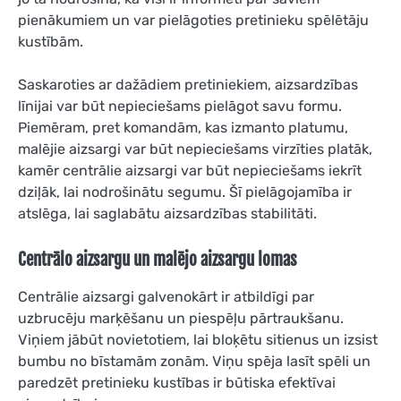
pienākumiem un var pielāgoties pretinieku spēlētāju
kustībām.
Saskaroties ar dažādiem pretiniekiem, aizsardzības
līnijai var būt nepieciešams pielāgot savu formu.
Piemēram, pret komandām, kas izmanto platumu,
malējie aizsargi var būt nepieciešams virzīties platāk,
kamēr centrālie aizsargi var būt nepieciešams iekrīt
dziļāk, lai nodrošinātu segumu. Šī pielāgojamība ir
atslēga, lai saglabātu aizsardzības stabilitāti.
Centrālo aizsargu un malējo aizsargu lomas
Centrālie aizsargi galvenokārt ir atbildīgi par
uzbrucēju marķēšanu un piespēļu pārtraukšanu.
Viņiem jābūt novietotiem, lai bloķētu sitienus un izsist
bumbu no bīstamām zonām. Viņu spēja lasīt spēli un
paredzēt pretinieku kustības ir būtiska efektīvai