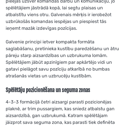
pieejas uzsver komandas darbu un komunikāciju, jo
spēlētājiem jāstrādā kopā, lai segtu plaisas un
atbalstītu viens otru. Galvenais mērķis ir ierobežot
uzbrūkošās komandas iespējas un piespiest tās
ieņemt mazāk izdevīgas pozīcijas.
Galvenie principi ietver kompakta formāta
saglabāšanu, pretinieka kustību paredzēšanu un ātru
pāreju starp aizsardzības un uzbrukuma lomām.
Spēlētājiem jābūt apzinīgiem par apkārtējo vidi un
gatavi pielāgot savu pozīciju atkarībā no bumbas
atrašanās vietas un uzbrucēju kustībām.
Spēlētāju pozicionēšana un seguma zonas
4-3-3 formācijā četri aizsargi parasti pozicionējas
plaknē, ar trim pussargiem, kas sniedz atbalstu gan
aizsardzībā, gan uzbrukumā. Katram spēlētājam
jāizprot sava seguma zona, kas parasti tiek definēta