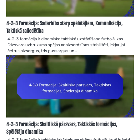
4-3-3 Formācija: Sadarbība starp spēlētājiem, Komunikācija,
Taktiskā saliedētība
4-3-3 formācija ir dinamiska taktiskā uzstādīšana futbolā, kas
līdzsvaro uzbrukuma spējas ar aizsardzības stabilitāti, iekļaujot
četrus aizsargus, trīs pussargus un…
4-3-3 Formācija: Skaitliskā pārsvars, Taktiskās formācijas,
Spēlētāju dinamika
4-3-3 formācija ir taktiska izkārtojuma shēma futbolā, kurā ir četri