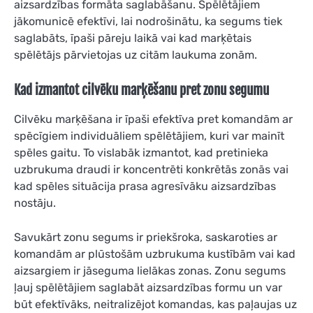
aizsardzības formāta saglabāšanu. Spēlētājiem
jākomunicē efektīvi, lai nodrošinātu, ka segums tiek
saglabāts, īpaši pāreju laikā vai kad marķētais
spēlētājs pārvietojas uz citām laukuma zonām.
Kad izmantot cilvēku marķēšanu pret zonu segumu
Cilvēku marķēšana ir īpaši efektīva pret komandām ar
spēcīgiem individuāliem spēlētājiem, kuri var mainīt
spēles gaitu. To vislabāk izmantot, kad pretinieka
uzbrukuma draudi ir koncentrēti konkrētās zonās vai
kad spēles situācija prasa agresīvāku aizsardzības
nostāju.
Savukārt zonu segums ir priekšroka, saskaroties ar
komandām ar plūstošām uzbrukuma kustībām vai kad
aizsargiem ir jāseguma lielākas zonas. Zonu segums
ļauj spēlētājiem saglabāt aizsardzības formu un var
būt efektīvāks, neitralizējot komandas, kas paļaujas uz